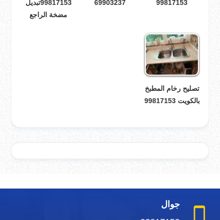
99817153
69903237
99817153تبديل
مضخة الراجع
تصليح رخام المطبخ
بالكويت 99817153
جوال