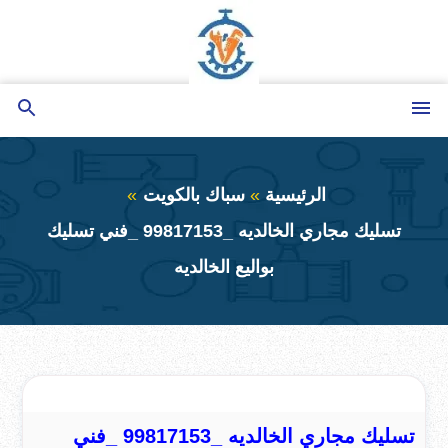
التجاوز
إلى
المحتوى
القائمة
بحث
عن
الرئيسية
سباك بالكويت
تسليك مجاري الخالديه _99817153 _فني تسليك
بواليع الخالديه
تسليك مجاري الخالديه _99817153 _فني