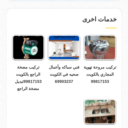
خدمات اخرى
تركيب مروحة تهوية
فني سباكه وأعمال
تركيب مضخة
المجاري بالكويت
صحيه في الكويت
الراجع بالكويت
99817153
69903237
99817153تبديل
مضخة الراجع