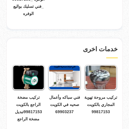
_فني تسليك بواليع
الوفره
خدمات اخرى
تركيب مروحة تهوية
فني سباكه وأعمال
تركيب مضخة
المجاري بالكويت
صحيه في الكويت
الراجع بالكويت
99817153
69903237
99817153تبديل
مضخة الراجع