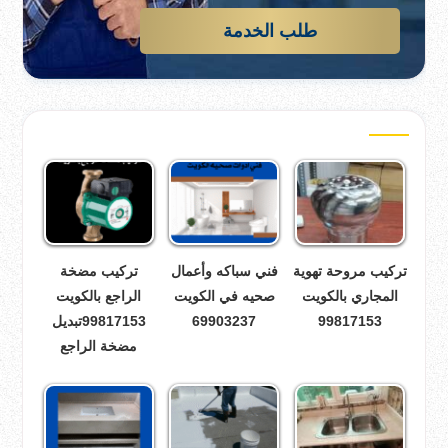
طلب الخدمة
تركيب مروحة تهوية
فني سباكه وأعمال
تركيب مضخة
المجاري بالكويت
صحيه في الكويت
الراجع بالكويت
99817153
69903237
99817153تبديل
مضخة الراجع