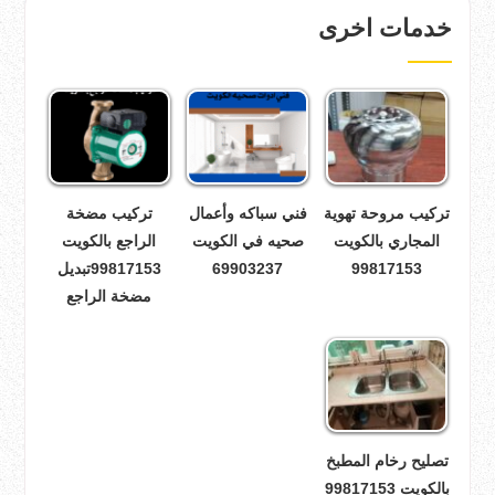
خدمات اخرى
تركيب مروحة تهوية
فني سباكه وأعمال
تركيب مضخة
المجاري بالكويت
صحيه في الكويت
الراجع بالكويت
99817153
69903237
99817153تبديل
مضخة الراجع
تصليح رخام المطبخ
بالكويت 99817153