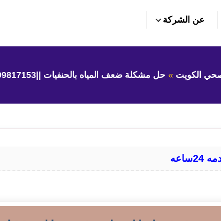
عن الشركة
حي الكويت
حل مشكلة ضعف المياه بالحنفيات ||99817153||خدمه 24ساعه