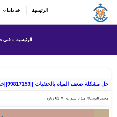
التجاوز
الرئيسية
خدماتنا
إلى
بحث
عن
المحتوى
الرئيسية
فني ص
حل مشكلة ضعف المياه بالحنفيات ||99817153||خدمه 24ساعه
محمد التوني
منذ 3 سنوات
62
زيارة