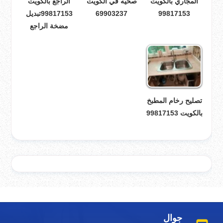
المجاري بالكويت
صحيه في الكويت
الراجع بالكويت
99817153
69903237
99817153تبديل
مضخة الراجع
تصليح رخام المطبخ
بالكويت 99817153
جوال