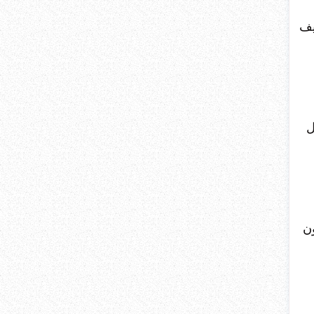
يف
ل
ن