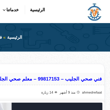
التجاوز
الرئيسية
خدماتنا
إلى
بحث
عن
المحتوى
الرئيسية
ف
فني صحي الجليب – 99817153 – معلم صحي الجليب
ahmedrefaat
منذ 9 أشهر
14
زيارة