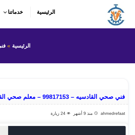
التجاوز
الرئيسية
خدماتنا
إلى
بحث
عن
المحتوى
الرئيسية
فن
فني صحي القادسيه – 99817153 – معلم صحي القادسيه
ahmedrefaat
منذ 9 أشهر
24
زيارة