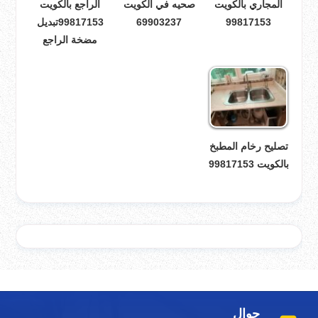
المجاري بالكويت
صحيه في الكويت
الراجع بالكويت
99817153
69903237
99817153تبديل
مضخة الراجع
تصليح رخام المطبخ
بالكويت 99817153
جوال