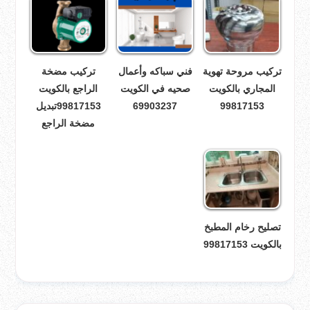
تركيب مروحة تهوية
فني سباكه وأعمال
تركيب مضخة
المجاري بالكويت
صحيه في الكويت
الراجع بالكويت
99817153
69903237
99817153تبديل
مضخة الراجع
تصليح رخام المطبخ
بالكويت 99817153