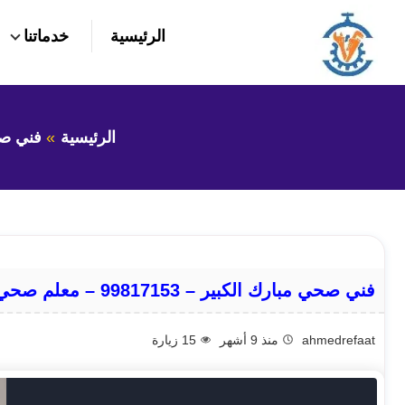
التجاوز
الرئيسية
خدماتنا
إلى
بحث
عن
المحتوى
الرئيسية
فني ص
فني صحي مبارك الكبير – 99817153 – معلم صحي مبارك الكبير
ahmedrefaat
منذ 9 أشهر
15
زيارة