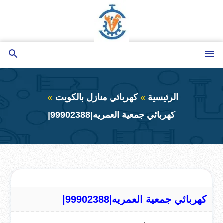
التجاوز
إلى
المحتوى
القائمة
بحث
عن
الرئيسية
كهربائي منازل بالكويت
كهربائي جمعية العمريه|99902388|
كهربائي جمعية العمريه|99902388|