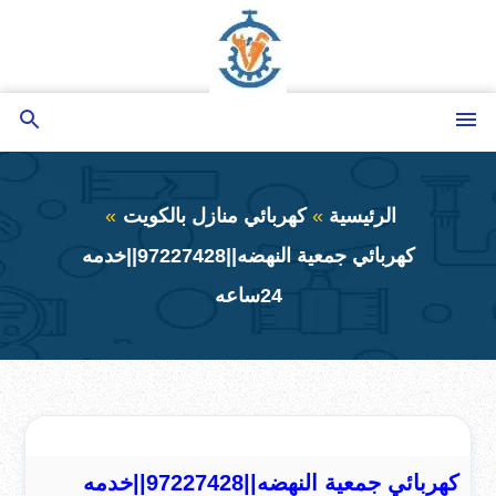
التجاوز
إلى
المحتوى
القائمة
بحث
عن
الرئيسية
كهربائي منازل بالكويت
كهربائي جمعية النهضه||97227428||خدمه
24ساعه
كهربائي جمعية النهضه||97227428||خدمه