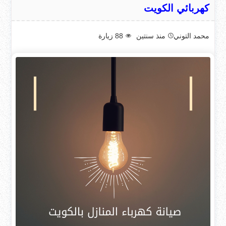
كهربائي الكويت
محمد التوني
منذ سنتين
88
زيارة