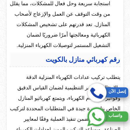
استجابة سريعة وحل فعال للمشكلات، مما يقلل
من وقت التوقف عن العمل والإزعاج لأصحاب
المنازل. تعد قدرتهم على تشخيص المشكلات
الكهربائية ومعالجتها أمرًا ضروريًا لضمان
التشغيل المستمر لتوصيلات الكهرباء المنزلية.
رقم كهربائي منازل بالكويت
يتطلب تركيب عدادات الكهرباء المنزلية الدقة
والامتثال للمعايير التنظيمية لضمان القياس الدقيق
إتصل الآن
وفواتير استخدام الكهرباء، ويتمتع كهربائيو المنازل
الخاص بنا بخبرة جيدة في المتطلبات المحددة لتركيب
واتساب
العدادات، مما يضمن تنفيذ العملية وفقًا لمعايير
الصناعة، ويساعد التركيب المميز لعدادات الكهرباء