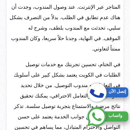
المتاجر عبر الإنترنت. عند وصول المندوب، وجدت أن
هناك عدم تطابق في الطلب. بدلاً من التصرف بشكل
سلبي، تحدثت مع المندوب بلطف، وشرح له
الموقف. في النهاية، وجدنا حلاً سريعا، وكان المندوب
ممتناً لتعاوني.
في الختام، تحسين تجربتك مع خدمات توصيل
الطلبات في الكويت يعتمد بشكل كبير على أسلوبك
في التعامل مع مندوب التوصيل. من خلال تحديد
إتصل الآن
المواعيد بدقة والتعامل الاحترافي، يمكنك تحقيق
نتائج مرضية والاستمتاع بتجربة توصيل سلسة. تذكر
واتساب
أن كل جانب من جوانب الخدمة يعتمد على حسن
التواصل والاحترام المتبادل، مما يساهم في تحسين