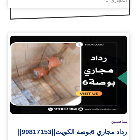
المجاري. ...
زيد
منذ سنتين
رداد مجاري 6بوصة الكويت||99817153||