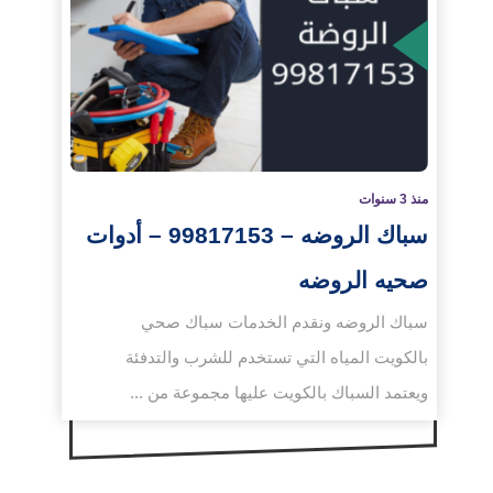
لمزيد
منذ 3 سنوات
سباك الروضه – 99817153 – أدوات
صحيه الروضه
سباك الروضه ونقدم الخدمات سباك صحي
بالكويت المياه التي تستخدم للشرب والتدفئة
ويعتمد السباك بالكويت عليها مجموعة من ...