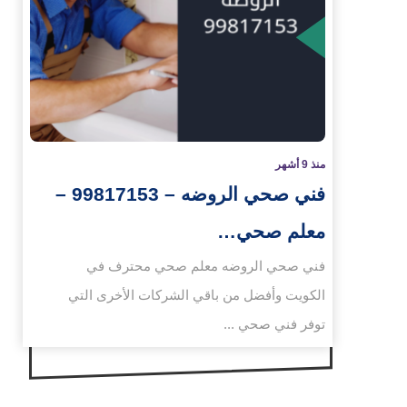
المزيد
منذ 9 أشهر
فني صحي الروضه – 99817153 –
معلم صحي…
فني صحي الروضه معلم صحي محترف في
الكويت وأفضل من باقي الشركات الأخرى التي
توفر فني صحي ...