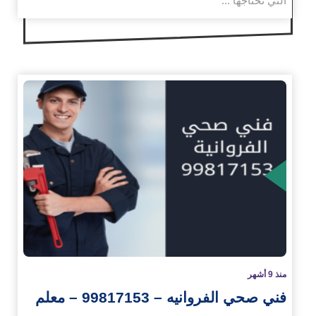
التي تحتاجها ...
زيد
منذ 9 أشهر
فني صحي الفروانيه – 99817153 – معلم