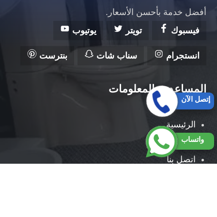
أفضل خدمة بأحسن الأسعار.
فيسبوك
تويتر
يوتيوب
انستجرام
سناب شات
بنترست
المساعدة والمعلومات
إتصل الآن
الرئيسية
واتساب
من نحن
اتصل بنا
حقوق النشر 2026 © جميع الحقوق محفوظة لصالح شركة
السلام