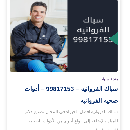
زيد
منذ 3 سنوات
سباك الفروانيه – 99817153 – أدوات
صحيه الفروانيه
سباك الفروانيه افضل الخبراء في المجال تصنيع فلاتر
المياه بالإضافة إلى أنواع أخرى من الأدوات الصحية