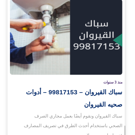
زيد
منذ 3 سنوات
سباك القيروان – 99817153 – أدوات
صحيه القيروان
سباك القيروان ونقوم أيضًا بعمل مجاري الصرف
الصحي باستخدام أحدث الطرق في تصريف المصارف