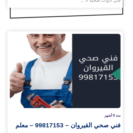
فني ادوات صحيه لا ...
زيد
منذ 9 أشهر
فني صحي القيروان – 99817153 – معلم