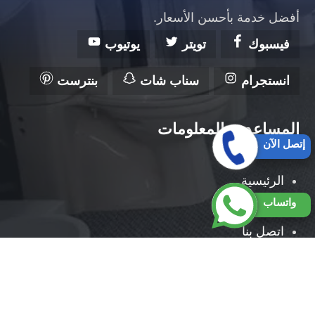
أفضل خدمة بأحسن الأسعار.
فيسبوك
تويتر
يوتيوب
انستجرام
سناب شات
بنترست
المساعدة والمعلومات
إتصل الآن
الرئيسية
واتساب
من نحن
اتصل بنا
حقوق النشر 2026 © جميع الحقوق محفوظة لصالح شركة
السلام