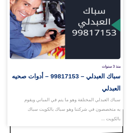
زيد
منذ 3 سنوات
سباك العبدلي – 99817153 – أدوات صحيه
العبدلي
سباك العبدلي المختلفة وهو ما يتم في المباني ويقوم
به متخصصون في شركتنا وهو سباك بالكويت سباك
بالكويت ...