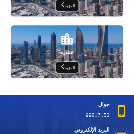
المزيد
القاهره
المزيد
جوال
99817153
البريد الإلكتروني