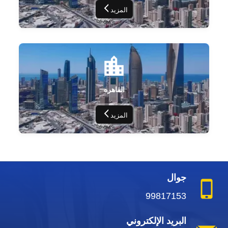
المزيد
القاهره
المزيد
جوال
99817153
البريد الإلكتروني