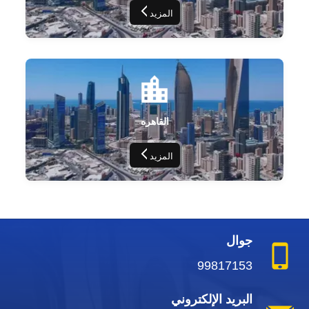
المزيد
القاهره
المزيد
جوال
99817153
البريد الإلكتروني