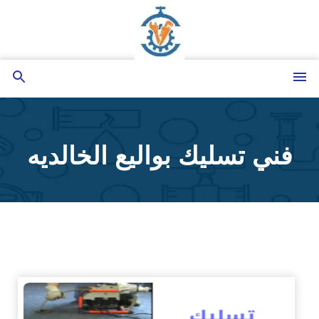
التجاوز
إلى
المحتوى
القائمة
بحث
عن
فني تسليك بواليع الخالديه