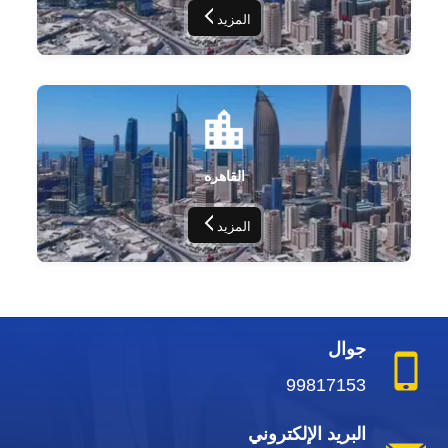
المزيد
القاهره
المزيد
جوال
99817153
البريد الإلكتروني