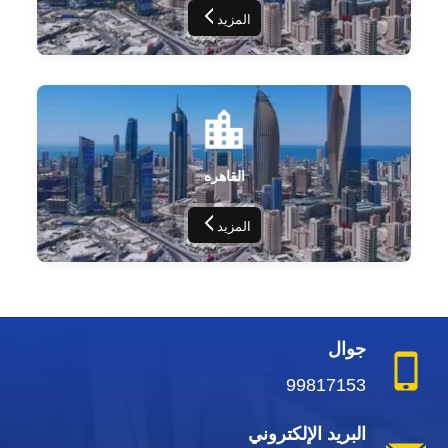
المزيد
القاهره
المزيد
جوال
99817153
البريد الإلكتروني