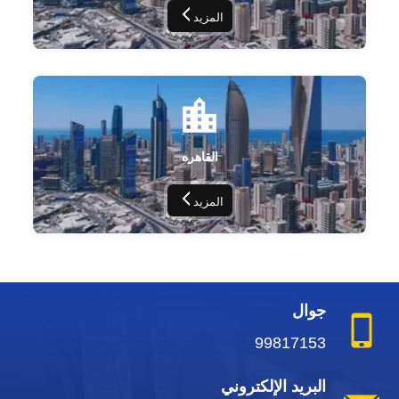
المزيد
القاهره
المزيد
جوال
99817153
البريد الإلكتروني