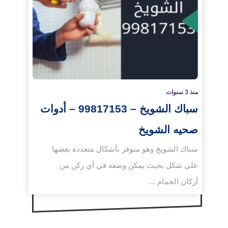
لمزيد
منذ 3 سنوات
سباك الشويخ – 99817153 – أدوات
صحيه الشويخ
سباك الشويخ وهو متوفر بأشكال متعددة بعضها
على شكل بحيث يمكن وضعه في أي ركن من
أركان الحمام ...