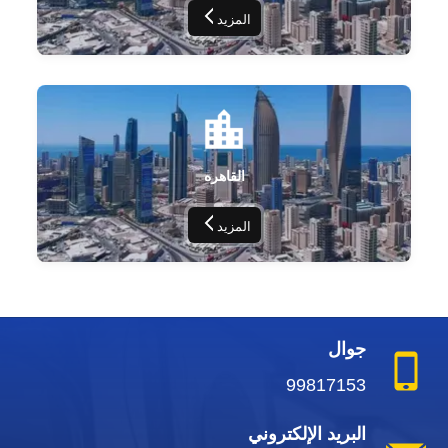
المزيد
القاهره
المزيد
جوال
99817153
البريد الإلكتروني