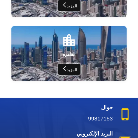
المزيد
القاهره
المزيد
جوال
99817153
البريد الإلكتروني